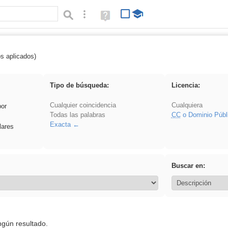
Búsqueda avanzada
Ayuda
(en
ventana
nueva)
os aplicados)
 acanalado
Tipo de búsqueda:
Licencia:
Cualquier coincidencia
Cualquiera
por
Todas las palabras
CC
o Dominio Públ
Exacta
lares
Buscar en:
ngún resultado.