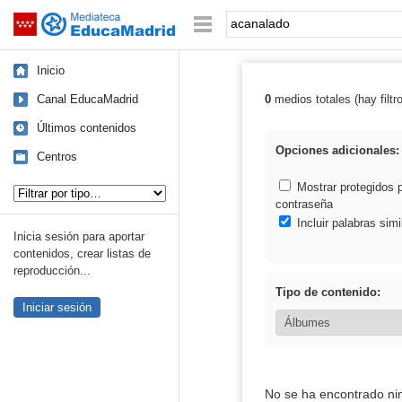
Mediateca de EducaMadrid
Saltar navegación
Palabra o frase:
Inicio
Canal EducaMadrid
0
medios totales (hay filtr
Resultados de:
Últimos contenidos
Opciones adicionales:
Centros
Tipo de contenido:
Mostrar protegidos 
contraseña
Incluir palabras simi
Inicia sesión para aportar
contenidos, crear listas de
reproducción...
Tipo de contenido:
Iniciar sesión
No se ha encontrado ni