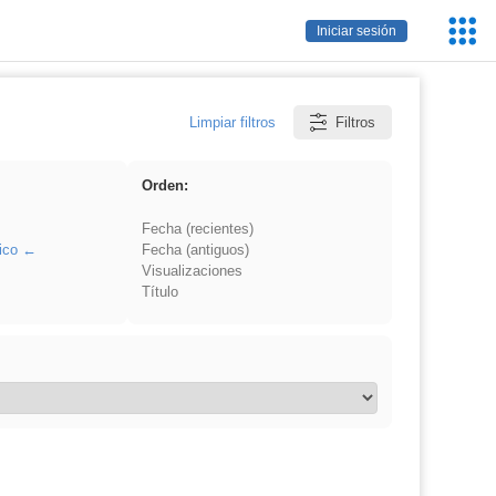
Servic
Iniciar sesión
Educa
Limpiar filtros
Filtros
Orden:
Fecha (recientes)
ico
Fecha (antiguos)
Visualizaciones
Título