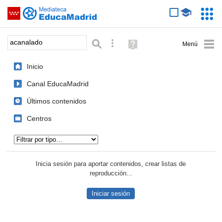
Mediateca de EducaMadrid
Saltar navegación
Servic
Educa
Palabra o frase:
Búsqueda avanzada
Ayuda
(en
ventana
Inicio
nueva)
Canal EducaMadrid
Últimos contenidos
Centros
Tipo de contenido:
Inicia sesión para aportar contenidos, crear listas de
reproducción...
Iniciar sesión