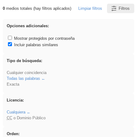
0
medios totales (hay filtros aplicados)
Limpiar filtros
Filtros
Resultados de: acanalado
Opciones adicionales:
Mostrar protegidos por contraseña
Incluir palabras similares
Tipo de búsqueda:
Cualquier coincidencia
Todas las palabras
Exacta
Licencia:
Cualquiera
CC
o Dominio Público
Orden: