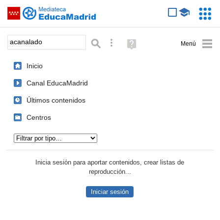
Mediateca de EducaMadrid
Saltar navegación
Servic
Educa
Palabra o frase:
Búsqueda avanzada
Ayuda
(en
ventana
Inicio
nueva)
Canal EducaMadrid
Últimos contenidos
Centros
Tipo de contenido:
Inicia sesión para aportar contenidos, crear listas de
reproducción...
Iniciar sesión