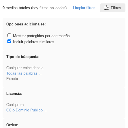
0
medios totales (hay filtros aplicados)
Limpiar filtros
Filtros
Resultados de: acanalado
Opciones adicionales:
Mostrar protegidos por contraseña
Incluir palabras similares
Tipo de búsqueda:
Cualquier coincidencia
Todas las palabras
Exacta
Licencia:
Cualquiera
CC
o Dominio Público
Orden: