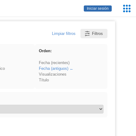
Servic
Iniciar sesión
Educa
Limpiar filtros
Filtros
Orden:
Fecha (recientes)
ico
Fecha (antiguos)
Visualizaciones
Título