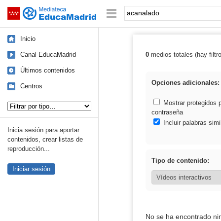
Mediateca de EducaMadrid
Saltar navegación
Palabra o frase:
Inicio
Canal EducaMadrid
0
medios totales (hay filtr
Resultados de:
Últimos contenidos
Opciones adicionales:
Centros
Tipo de contenido:
Mostrar protegidos 
contraseña
Incluir palabras simi
Inicia sesión para aportar
contenidos, crear listas de
reproducción...
Tipo de contenido:
Iniciar sesión
No se ha encontrado ni