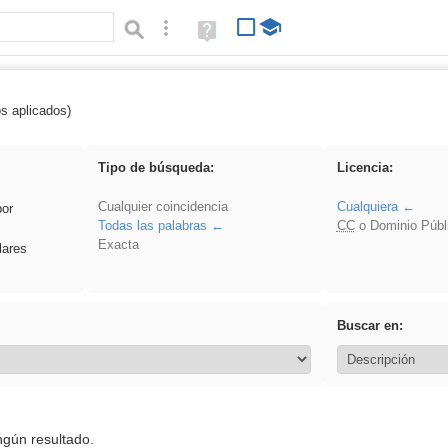
Búsqueda avanzada
Ayuda
(en
ventana
nueva)
os aplicados)
 acanalado
Tipo de búsqueda:
Licencia:
Cualquier coincidencia
Cualquiera
por
Todas las palabras
CC
o Dominio Públ
Exacta
lares
Buscar en:
ngún resultado.