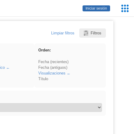
Servic
Iniciar sesión
Educa
Limpiar filtros
Filtros
Orden:
Fecha (recientes)
ico
Fecha (antiguos)
Visualizaciones
Título