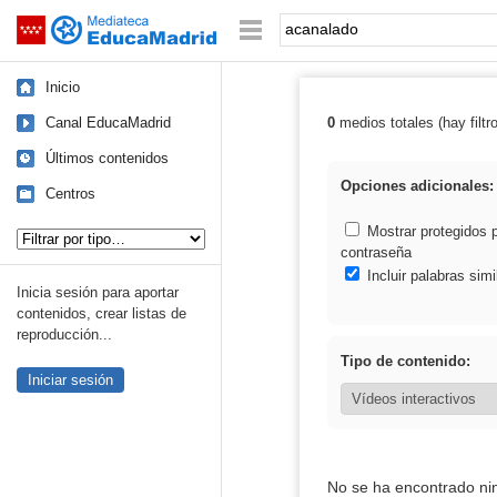
Mediateca de EducaMadrid
Saltar navegación
Palabra o frase:
Inicio
Canal EducaMadrid
0
medios totales (hay filtr
Resultados de:
Últimos contenidos
Opciones adicionales:
Centros
Tipo de contenido:
Mostrar protegidos 
contraseña
Incluir palabras simi
Inicia sesión para aportar
contenidos, crear listas de
reproducción...
Tipo de contenido:
Iniciar sesión
No se ha encontrado ni