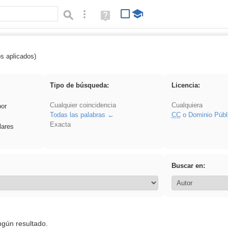
Búsqueda avanzada
Ayuda
(en
ventana
nueva)
os aplicados)
 acanalado
Tipo de búsqueda:
Licencia:
Cualquier coincidencia
Cualquiera
por
Todas las palabras
CC
o Dominio Públ
Exacta
lares
Buscar en:
ngún resultado.