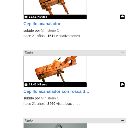
bús
13.61 KBytes
Cepillo acanalador
Contenido educativo.
subido por
Ministerio C.
-
hace 21 años
-
1611
visualizaciones
Mos
…
Encontrado «acanalado» en:
Título
la
ubic
de l
bús
13.42 KBytes
Cepillo acanalador con rosca de metal
Contenido educativo.
subido por
Ministerio C.
-
hace 21 años
-
3460
visualizaciones
Mos
…
Encontrado «acanalado» en:
Título
la