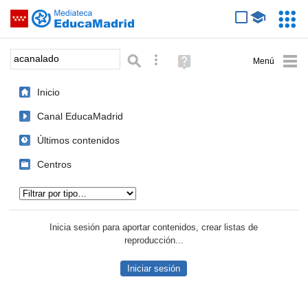
Mediateca de EducaMadrid
Saltar navegación
Servic
Educa
Palabra o frase:
Búsqueda avanzada
Ayuda
(en
ventana
Inicio
nueva)
Canal EducaMadrid
Últimos contenidos
Centros
Tipo de contenido:
Inicia sesión para aportar contenidos, crear listas de
reproducción...
Iniciar sesión