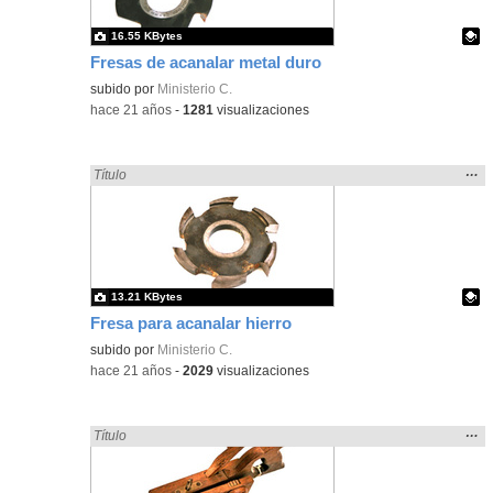
16.55 KBytes
Fresas de acanalar metal duro
Contenido educativo.
subido por
Ministerio C.
-
hace 21 años
-
1281
visualizaciones
Mos
…
Encontrado «acanalado» en:
Título
la
ubic
de l
bús
13.21 KBytes
Fresa para acanalar hierro
Contenido educativo.
subido por
Ministerio C.
-
hace 21 años
-
2029
visualizaciones
Mos
…
Encontrado «acanalado» en:
Título
la
ubic
de l