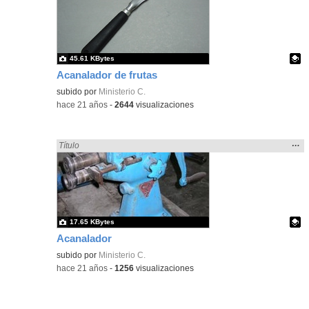
ubic
de l
bús
45.61 KBytes
Acanalador de frutas
Contenido educativo.
subido por
Ministerio C.
-
hace 21 años
-
2644
visualizaciones
Mos
…
Encontrado «acanalado» en:
Título
la
ubic
de l
bús
17.65 KBytes
Acanalador
Contenido educativo.
subido por
Ministerio C.
-
hace 21 años
-
1256
visualizaciones