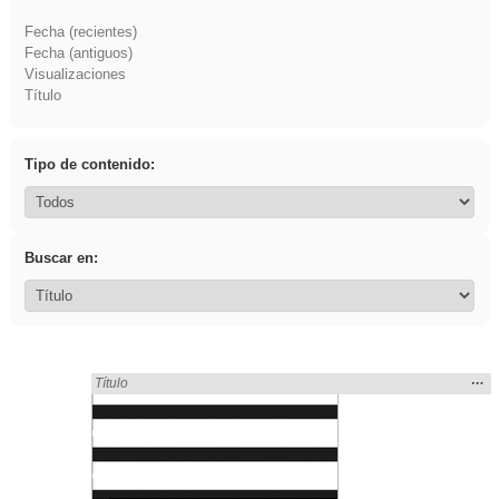
Fecha (recientes)
Fecha (antiguos)
Visualizaciones
Título
Tipo de contenido:
Buscar en:
Mos
…
Encontrado «acanalado» en:
Título
la
ubic
de l
bús