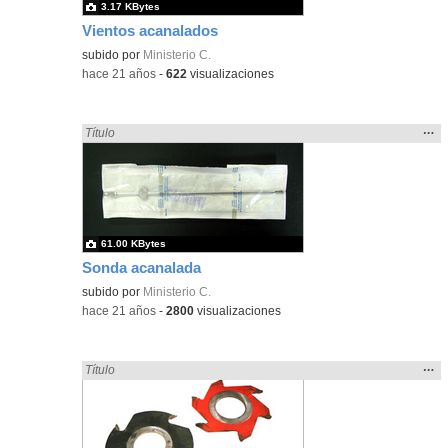
3.17 KBytes
Vientos acanalados
subido por
Ministerio C.
-
hace 21 años
-
622
visualizaciones
Mos
…
Encontrado «acanalado» en:
Título
la
ubic
de l
bús
61.00 KBytes
Sonda acanalada
subido por
Ministerio C.
-
hace 21 años
-
2800
visualizaciones
Mos
…
Encontrado «acanalado» en:
Título
la
ubic
de l
bús