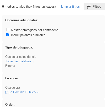
0
medios totales (hay filtros aplicados)
Limpiar filtros
Filtros
Resultados de: acanalado
Opciones adicionales:
Mostrar protegidos por contraseña
Incluir palabras similares
Tipo de búsqueda:
Cualquier coincidencia
Todas las palabras
Exacta
Licencia:
Cualquiera
CC
o Dominio Público
Orden: