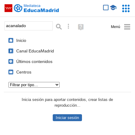
Mediateca de EducaMadrid
Saltar navegación
Servic
Educa
Palabra o frase:
Búsqueda avanzada
Ayuda
(en
ventana
Inicio
nueva)
Canal EducaMadrid
Últimos contenidos
Centros
Tipo de contenido:
Inicia sesión para aportar contenidos, crear listas de
reproducción...
Iniciar sesión