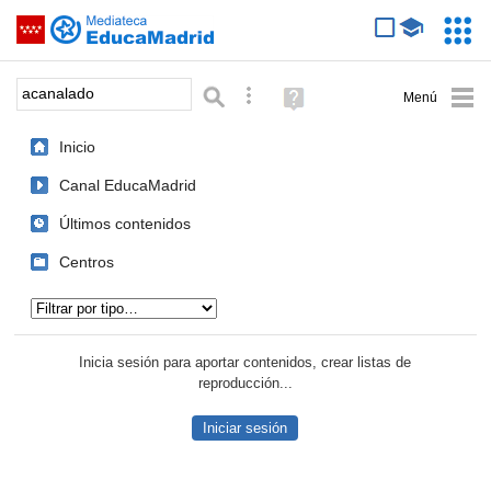
Mediateca de EducaMadrid
Saltar navegación
Servic
Educa
Palabra o frase:
Búsqueda avanzada
Ayuda
(en
ventana
Inicio
nueva)
Canal EducaMadrid
Últimos contenidos
Centros
Tipo de contenido:
Inicia sesión para aportar contenidos, crear listas de
reproducción...
Iniciar sesión