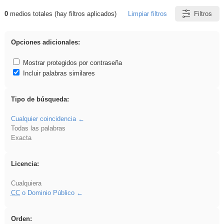
0
medios totales (hay filtros aplicados)
Limpiar filtros
Filtros
Resultados de: acanalado
Opciones adicionales:
Mostrar protegidos por contraseña
Incluir palabras similares
Tipo de búsqueda:
Cualquier coincidencia
Todas las palabras
Exacta
Licencia:
Cualquiera
CC
o Dominio Público
Orden: