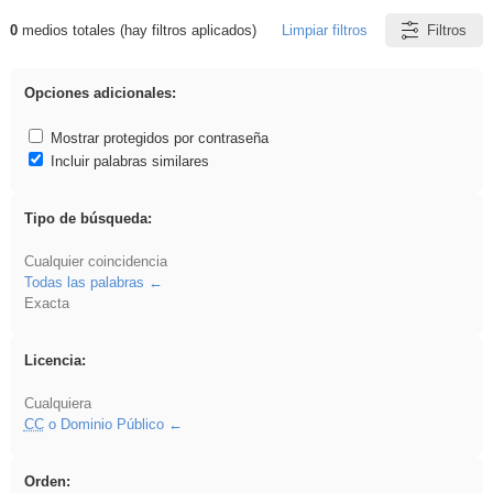
0
medios totales (hay filtros aplicados)
Limpiar filtros
Filtros
Resultados de: acanalado
Opciones adicionales:
Mostrar protegidos por contraseña
Incluir palabras similares
Tipo de búsqueda:
Cualquier coincidencia
Todas las palabras
Exacta
Licencia:
Cualquiera
CC
o Dominio Público
Orden: