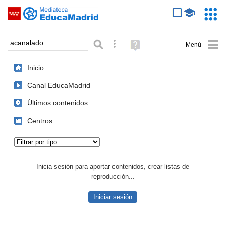
Mediateca de EducaMadrid
Saltar navegación
Servic
Educa
Palabra o frase:
Búsqueda avanzada
Ayuda
(en
ventana
Inicio
nueva)
Canal EducaMadrid
Últimos contenidos
Centros
Tipo de contenido:
Inicia sesión para aportar contenidos, crear listas de
reproducción...
Iniciar sesión