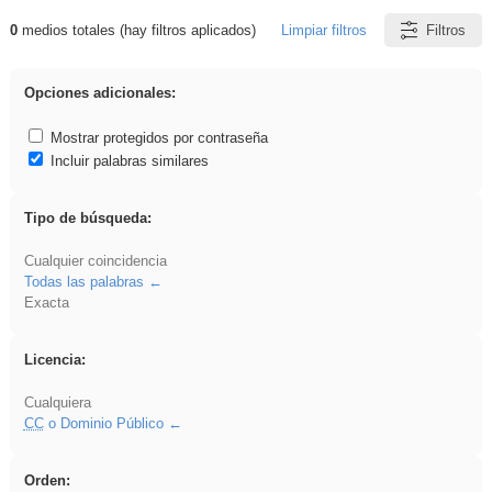
0
medios totales (hay filtros aplicados)
Limpiar filtros
Filtros
Resultados de: acanalado
Opciones adicionales:
Mostrar protegidos por contraseña
Incluir palabras similares
Tipo de búsqueda:
Cualquier coincidencia
Todas las palabras
Exacta
Licencia:
Cualquiera
CC
o Dominio Público
Orden: