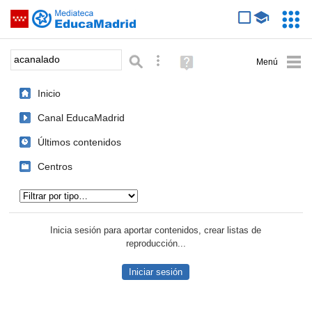
Mediateca de EducaMadrid
Saltar navegación
Servic
Educa
Palabra o frase:
Búsqueda avanzada
Ayuda
(en
ventana
Inicio
nueva)
Canal EducaMadrid
Últimos contenidos
Centros
Tipo de contenido:
Inicia sesión para aportar contenidos, crear listas de
reproducción...
Iniciar sesión