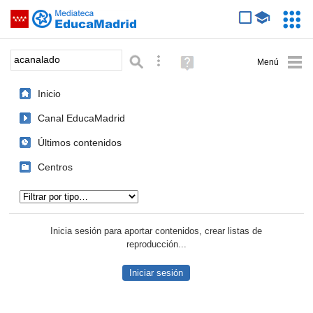
Mediateca de EducaMadrid
Saltar navegación
Servic
Educa
Palabra o frase:
Búsqueda avanzada
Ayuda
(en
ventana
Inicio
nueva)
Canal EducaMadrid
Últimos contenidos
Centros
Tipo de contenido:
Inicia sesión para aportar contenidos, crear listas de
reproducción...
Iniciar sesión