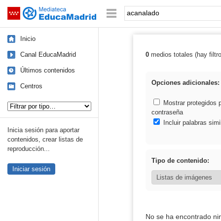
Mediateca de EducaMadrid
Saltar navegación
Palabra o frase:
Inicio
Canal EducaMadrid
0
medios totales (hay filtr
Resultados de:
Últimos contenidos
Opciones adicionales:
Centros
Tipo de contenido:
Mostrar protegidos 
contraseña
Incluir palabras simi
Inicia sesión para aportar
contenidos, crear listas de
reproducción...
Tipo de contenido:
Iniciar sesión
No se ha encontrado ni