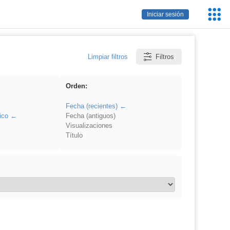
Servic
Iniciar sesión
Educa
Limpiar filtros
Filtros
Orden:
Fecha (recientes)
ico
Fecha (antiguos)
Visualizaciones
Título