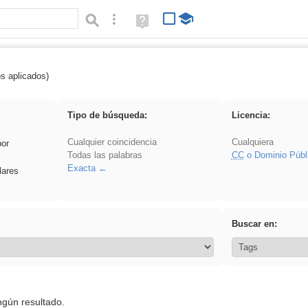
Búsqueda avanzada
Ayuda
(en
ventana
nueva)
os aplicados)
 acanalado
Tipo de búsqueda:
Licencia:
Cualquier coincidencia
Cualquiera
por
Todas las palabras
CC
o Dominio Públ
Exacta
lares
Buscar en:
ngún resultado.