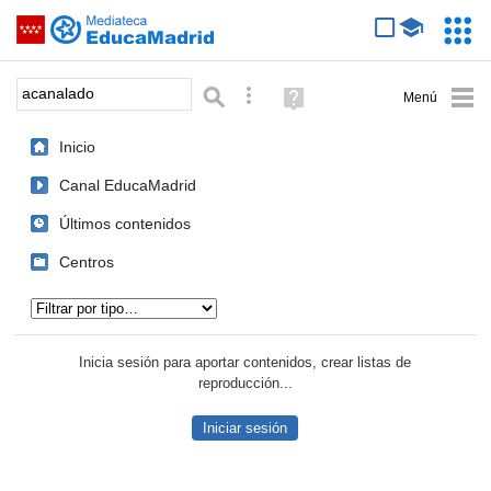
Mediateca de EducaMadrid
Saltar navegación
Servic
Educa
Palabra o frase:
Búsqueda avanzada
Ayuda
(en
ventana
Inicio
nueva)
Canal EducaMadrid
Últimos contenidos
Centros
Tipo de contenido:
Inicia sesión para aportar contenidos, crear listas de
reproducción...
Iniciar sesión