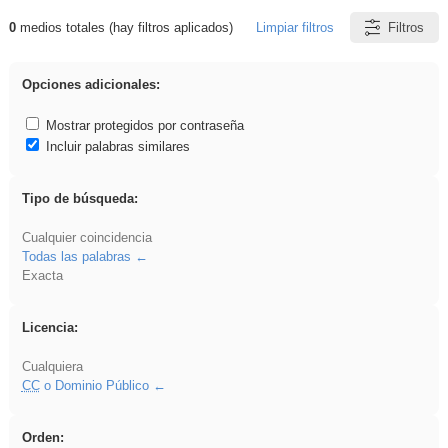
0
medios totales (hay filtros aplicados)
Limpiar filtros
Filtros
Resultados de: acanalado
Opciones adicionales:
Mostrar protegidos por contraseña
Incluir palabras similares
Tipo de búsqueda:
Cualquier coincidencia
Todas las palabras
Exacta
Licencia:
Cualquiera
CC
o Dominio Público
Orden: