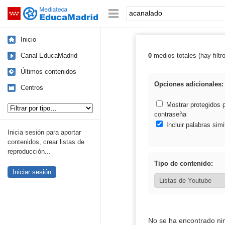
Mediateca de EducaMadrid
Saltar navegación
Palabra o frase:
Inicio
Canal EducaMadrid
0
medios totales (hay filtr
Resultados de:
Últimos contenidos
Opciones adicionales:
Centros
Tipo de contenido:
Mostrar protegidos 
contraseña
Incluir palabras simi
Inicia sesión para aportar
contenidos, crear listas de
reproducción...
Tipo de contenido:
Iniciar sesión
No se ha encontrado ni