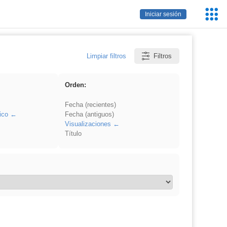
Servic
Iniciar sesión
Educa
Limpiar filtros
Filtros
Orden:
Fecha (recientes)
ico
Fecha (antiguos)
Visualizaciones
Título