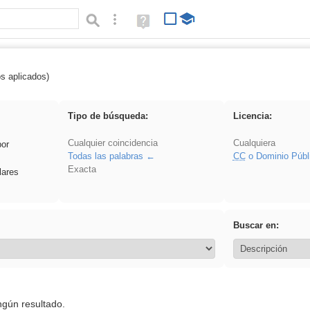
Búsqueda avanzada
Ayuda
(en
ventana
nueva)
os aplicados)
 acanalado
Tipo de búsqueda:
Licencia:
Cualquier coincidencia
Cualquiera
por
Todas las palabras
CC
o Dominio Públ
Exacta
lares
Buscar en:
ngún resultado.