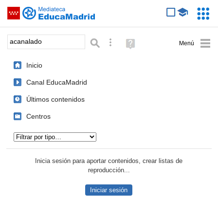
Mediateca de EducaMadrid
Saltar navegación
Servic
Educa
Palabra o frase:
Búsqueda avanzada
Ayuda
(en
ventana
Inicio
nueva)
Canal EducaMadrid
Últimos contenidos
Centros
Tipo de contenido:
Inicia sesión para aportar contenidos, crear listas de
reproducción...
Iniciar sesión