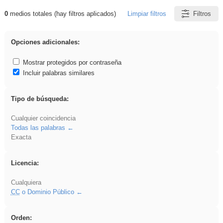
0
medios totales (hay filtros aplicados)
Limpiar filtros
Filtros
Resultados de: acanalado
Opciones adicionales:
Mostrar protegidos por contraseña
Incluir palabras similares
Tipo de búsqueda:
Cualquier coincidencia
Todas las palabras
Exacta
Licencia:
Cualquiera
CC
o Dominio Público
Orden: