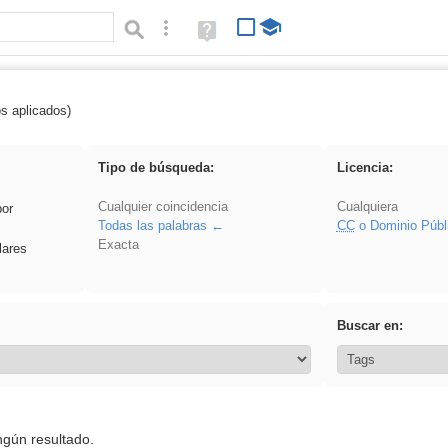
Búsqueda avanzada
Ayuda
(en
ventana
nueva)
os aplicados)
 acanalado
Tipo de búsqueda:
Licencia:
Cualquier coincidencia
Cualquiera
por
Todas las palabras
CC
o Dominio Públ
Exacta
lares
Buscar en:
ngún resultado.