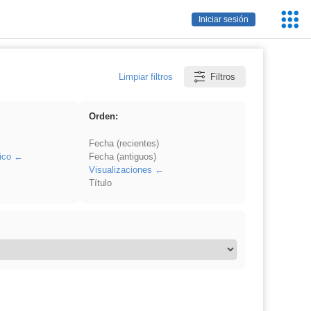
Servic
Iniciar sesión
Educa
Limpiar filtros
Filtros
Orden:
Fecha (recientes)
ico
Fecha (antiguos)
Visualizaciones
Título