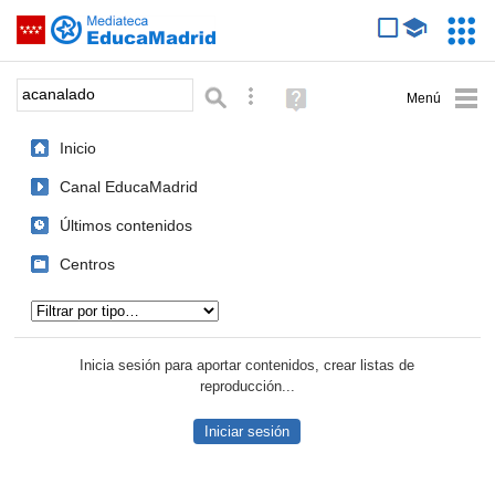
Mediateca de EducaMadrid
Saltar navegación
Servic
Educa
Palabra o frase:
Búsqueda avanzada
Ayuda
(en
ventana
Inicio
nueva)
Canal EducaMadrid
Últimos contenidos
Centros
Tipo de contenido:
Inicia sesión para aportar contenidos, crear listas de
reproducción...
Iniciar sesión