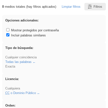
0
medios totales (hay filtros aplicados)
Limpiar filtros
Filtros
Resultados de: acanalado
Opciones adicionales:
Mostrar protegidos por contraseña
Incluir palabras similares
Tipo de búsqueda:
Cualquier coincidencia
Todas las palabras
Exacta
Licencia:
Cualquiera
CC
o Dominio Público
Orden: