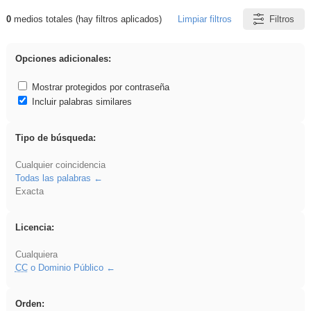
0
medios totales (hay filtros aplicados)
Limpiar filtros
Filtros
Resultados de: acanalado
Opciones adicionales:
Mostrar protegidos por contraseña
Incluir palabras similares
Tipo de búsqueda:
Cualquier coincidencia
Todas las palabras
Exacta
Licencia:
Cualquiera
CC
o Dominio Público
Orden: