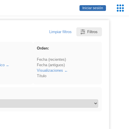
Servic
Iniciar sesión
Educa
Limpiar filtros
Filtros
Orden:
Fecha (recientes)
ico
Fecha (antiguos)
Visualizaciones
Título