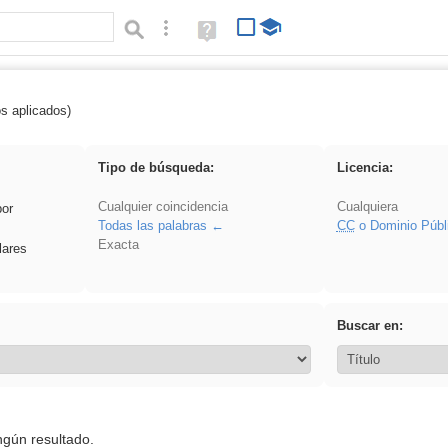
Búsqueda avanzada
Ayuda
(en
ventana
nueva)
os aplicados)
 acanalado
Tipo de búsqueda:
Licencia:
Cualquier coincidencia
Cualquiera
por
Todas las palabras
CC
o Dominio Públ
Exacta
lares
Buscar en:
ngún resultado.