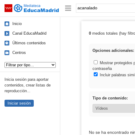
Mediateca de EducaMadrid
Saltar navegación
Palabra o frase:
Inicio
Canal EducaMadrid
0
medios totales (hay filtr
Resultados de:
Últimos contenidos
Opciones adicionales:
Centros
Tipo de contenido:
Mostrar protegidos 
contraseña
Incluir palabras simi
Inicia sesión para aportar
contenidos, crear listas de
reproducción...
Tipo de contenido:
Iniciar sesión
No se ha encontrado ni