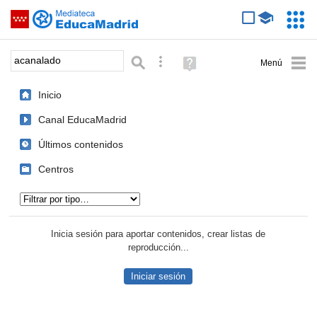
Mediateca de EducaMadrid
Saltar navegación
Servic
Educa
Palabra o frase:
Búsqueda avanzada
Ayuda
(en
ventana
Inicio
nueva)
Canal EducaMadrid
Últimos contenidos
Centros
Tipo de contenido:
Inicia sesión para aportar contenidos, crear listas de
reproducción...
Iniciar sesión