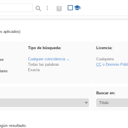
Búsqueda avanzada
Ayuda
(en
ventana
nueva)
os aplicados)
 acanalado
Tipo de búsqueda:
Licencia:
Cualquier coincidencia
Cualquiera
por
Todas las palabras
CC
o Dominio Públ
Exacta
lares
Buscar en:
ngún resultado.