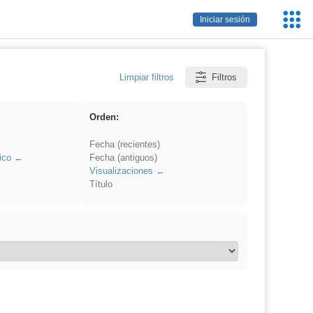
Servic
Iniciar sesión
Educa
Limpiar filtros
Filtros
Orden:
Fecha (recientes)
ico
Fecha (antiguos)
Visualizaciones
Título