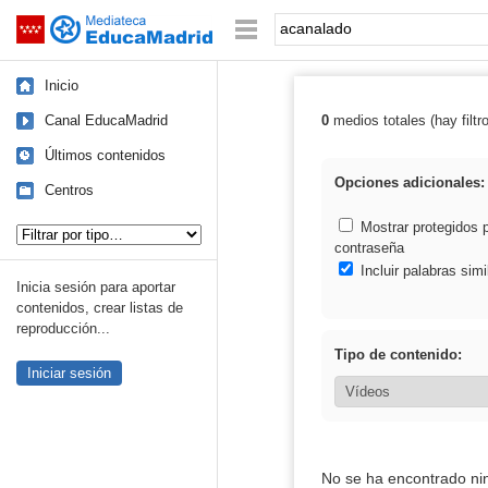
Mediateca de EducaMadrid
Saltar navegación
Palabra o frase:
Inicio
Canal EducaMadrid
0
medios totales (hay filtr
Resultados de:
Últimos contenidos
Opciones adicionales:
Centros
Tipo de contenido:
Mostrar protegidos 
contraseña
Incluir palabras simi
Inicia sesión para aportar
contenidos, crear listas de
reproducción...
Tipo de contenido:
Iniciar sesión
No se ha encontrado ni