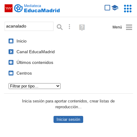
Mediateca de EducaMadrid
Saltar navegación
Servic
Educa
Palabra o frase:
Búsqueda avanzada
Ayuda
(en
ventana
Inicio
nueva)
Canal EducaMadrid
Últimos contenidos
Centros
Tipo de contenido:
Inicia sesión para aportar contenidos, crear listas de
reproducción...
Iniciar sesión