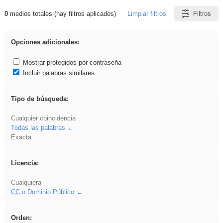
0
medios totales (hay filtros aplicados)
Limpiar filtros
Filtros
Resultados de: acanalado
Opciones adicionales:
Mostrar protegidos por contraseña
Incluir palabras similares
Tipo de búsqueda:
Cualquier coincidencia
Todas las palabras
Exacta
Licencia:
Cualquiera
CC
o Dominio Público
Orden: