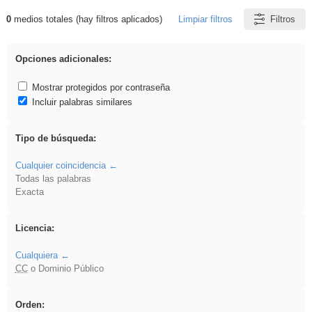
0
medios totales (hay filtros aplicados)
Limpiar filtros
Filtros
Resultados de: acanalado
Opciones adicionales:
Mostrar protegidos por contraseña
Incluir palabras similares
Tipo de búsqueda:
Cualquier coincidencia
Todas las palabras
Exacta
Licencia:
Cualquiera
CC
o Dominio Público
Orden: