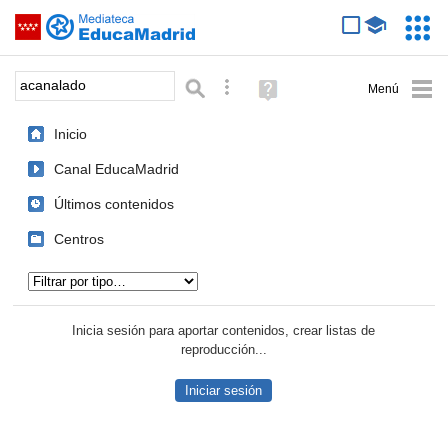
Mediateca de EducaMadrid
Saltar navegación
Servic
Educa
Palabra o frase:
Búsqueda avanzada
Ayuda
(en
ventana
Inicio
nueva)
Canal EducaMadrid
Últimos contenidos
Centros
Tipo de contenido:
Inicia sesión para aportar contenidos, crear listas de
reproducción...
Iniciar sesión