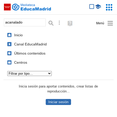
Mediateca de EducaMadrid
Saltar navegación
Servic
Educa
Palabra o frase:
Búsqueda avanzada
Ayuda
(en
ventana
Inicio
nueva)
Canal EducaMadrid
Últimos contenidos
Centros
Tipo de contenido:
Inicia sesión para aportar contenidos, crear listas de
reproducción...
Iniciar sesión