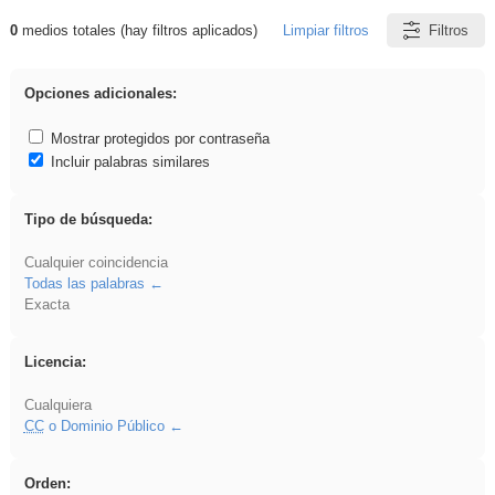
0
medios totales (hay filtros aplicados)
Limpiar filtros
Filtros
Resultados de: acanalado
Opciones adicionales:
Mostrar protegidos por contraseña
Incluir palabras similares
Tipo de búsqueda:
Cualquier coincidencia
Todas las palabras
Exacta
Licencia:
Cualquiera
CC
o Dominio Público
Orden: