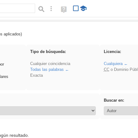
Búsqueda avanzada
Ayuda
(en
ventana
nueva)
os aplicados)
 acanalado
Tipo de búsqueda:
Licencia:
Cualquier coincidencia
Cualquiera
por
Todas las palabras
CC
o Dominio Públ
Exacta
lares
Buscar en:
ngún resultado.