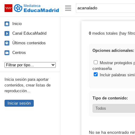
Mediateca de EducaMadrid
Saltar navegación
Palabra o frase:
Inicio
Canal EducaMadrid
0
medios totales (hay filtr
Resultados de:
Últimos contenidos
Opciones adicionales:
Centros
Tipo de contenido:
Mostrar protegidos 
contraseña
Incluir palabras simi
Inicia sesión para aportar
contenidos, crear listas de
reproducción...
Tipo de contenido:
Iniciar sesión
No se ha encontrado ni