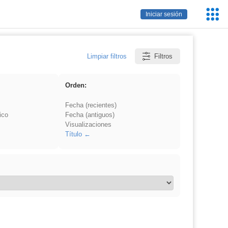
Servic
Iniciar sesión
Educa
Limpiar filtros
Filtros
Orden:
Fecha (recientes)
ico
Fecha (antiguos)
Visualizaciones
Título