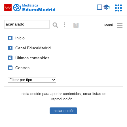
Mediateca de EducaMadrid
Saltar navegación
Servic
Educa
Palabra o frase:
Búsqueda avanzada
Ayuda
(en
ventana
Inicio
nueva)
Canal EducaMadrid
Últimos contenidos
Centros
Tipo de contenido:
Inicia sesión para aportar contenidos, crear listas de
reproducción...
Iniciar sesión