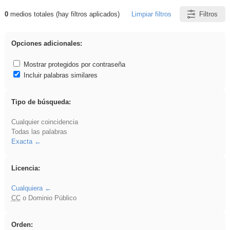
0
medios totales (hay filtros aplicados)
Limpiar filtros
Filtros
Resultados de: acanalado
Opciones adicionales:
Mostrar protegidos por contraseña
Incluir palabras similares
Tipo de búsqueda:
Cualquier coincidencia
Todas las palabras
Exacta
Licencia:
Cualquiera
CC
o Dominio Público
Orden: