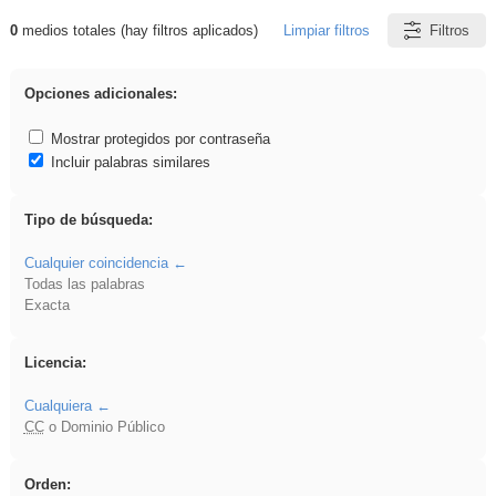
0
medios totales (hay filtros aplicados)
Limpiar filtros
Filtros
Resultados de: acanalado
Opciones adicionales:
Mostrar protegidos por contraseña
Incluir palabras similares
Tipo de búsqueda:
Cualquier coincidencia
Todas las palabras
Exacta
Licencia:
Cualquiera
CC
o Dominio Público
Orden: