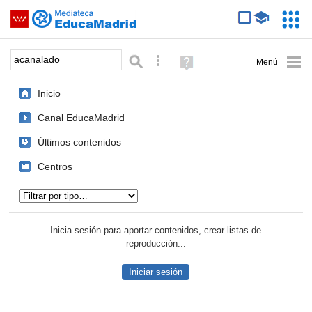
Mediateca de EducaMadrid
Saltar navegación
Servic
Educa
Palabra o frase:
Búsqueda avanzada
Ayuda
(en
ventana
Inicio
nueva)
Canal EducaMadrid
Últimos contenidos
Centros
Tipo de contenido:
Inicia sesión para aportar contenidos, crear listas de
reproducción...
Iniciar sesión