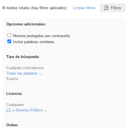
0
medios totales (hay filtros aplicados)
Limpiar filtros
Filtros
Resultados de: acanalado
Opciones adicionales:
Mostrar protegidos por contraseña
Incluir palabras similares
Tipo de búsqueda:
Cualquier coincidencia
Todas las palabras
Exacta
Licencia:
Cualquiera
CC
o Dominio Público
Orden: