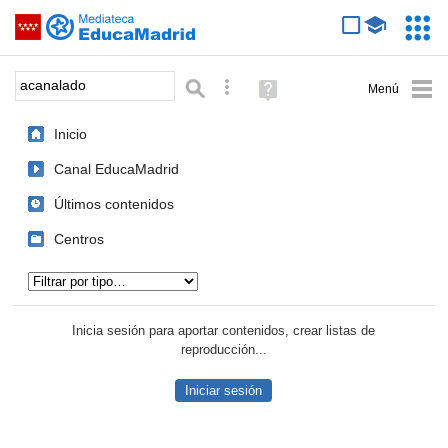
Mediateca de EducaMadrid
Saltar navegación
Servic
Educa
Palabra o frase:
Búsqueda avanzada
Ayuda
(en
ventana
Inicio
nueva)
Canal EducaMadrid
Últimos contenidos
Centros
Tipo de contenido:
Inicia sesión para aportar contenidos, crear listas de
reproducción...
Iniciar sesión