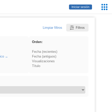
Servic
Iniciar sesión
Educa
Limpiar filtros
Filtros
Orden:
Fecha (recientes)
ico
Fecha (antiguos)
Visualizaciones
Título