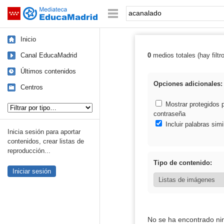
Mediateca de EducaMadrid
Saltar navegación
Palabra o frase:
Inicio
Canal EducaMadrid
0
medios totales (hay filtr
Resultados de:
Últimos contenidos
Opciones adicionales:
Centros
Tipo de contenido:
Mostrar protegidos 
contraseña
Incluir palabras simi
Inicia sesión para aportar
contenidos, crear listas de
reproducción...
Tipo de contenido:
Iniciar sesión
No se ha encontrado ni