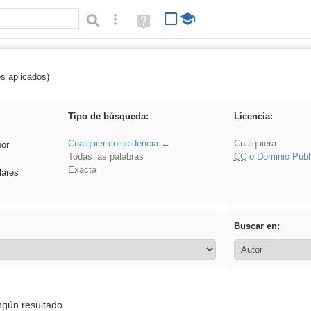
Búsqueda avanzada
Ayuda
(en
ventana
nueva)
os aplicados)
 acanalado
Tipo de búsqueda:
Licencia:
Cualquier coincidencia
Cualquiera
por
Todas las palabras
CC
o Dominio Públ
Exacta
lares
Buscar en:
ngún resultado.