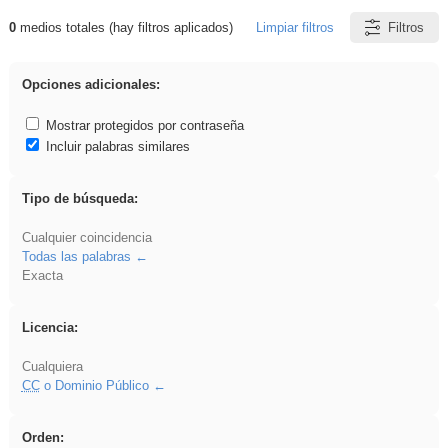
0
medios totales (hay filtros aplicados)
Limpiar filtros
Filtros
Resultados de: acanalado
Opciones adicionales:
Mostrar protegidos por contraseña
Incluir palabras similares
Tipo de búsqueda:
Cualquier coincidencia
Todas las palabras
Exacta
Licencia:
Cualquiera
CC
o Dominio Público
Orden: