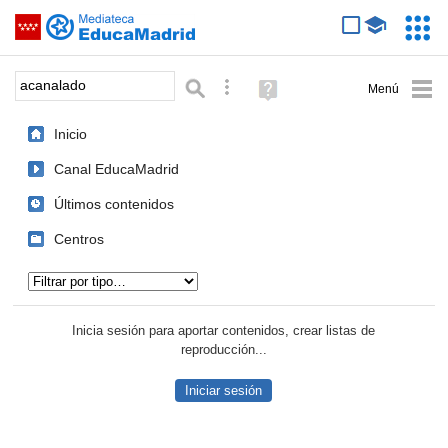
Mediateca de EducaMadrid
Saltar navegación
Servic
Educa
Palabra o frase:
Búsqueda avanzada
Ayuda
(en
ventana
Inicio
nueva)
Canal EducaMadrid
Últimos contenidos
Centros
Tipo de contenido:
Inicia sesión para aportar contenidos, crear listas de
reproducción...
Iniciar sesión