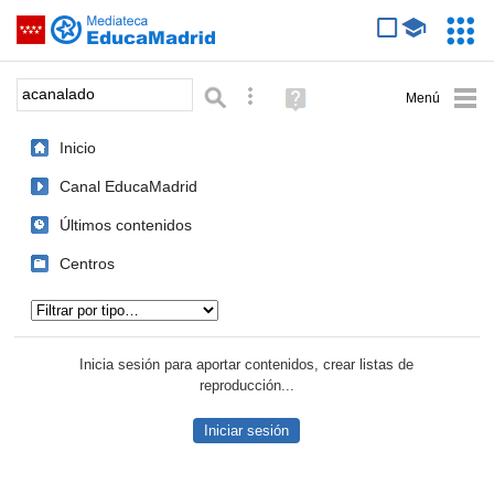
Mediateca de EducaMadrid
Saltar navegación
Servic
Educa
Palabra o frase:
Búsqueda avanzada
Ayuda
(en
ventana
Inicio
nueva)
Canal EducaMadrid
Últimos contenidos
Centros
Tipo de contenido:
Inicia sesión para aportar contenidos, crear listas de
reproducción...
Iniciar sesión