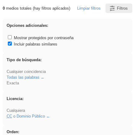
0
medios totales (hay filtros aplicados)
Limpiar filtros
Filtros
Resultados de: acanalado
Opciones adicionales:
Mostrar protegidos por contraseña
Incluir palabras similares
Tipo de búsqueda:
Cualquier coincidencia
Todas las palabras
Exacta
Licencia:
Cualquiera
CC
o Dominio Público
Orden: