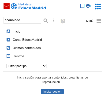
Mediateca de EducaMadrid
Saltar navegación
Servic
Educa
Palabra o frase:
Búsqueda avanzada
Ayuda
(en
ventana
Inicio
nueva)
Canal EducaMadrid
Últimos contenidos
Centros
Tipo de contenido:
Inicia sesión para aportar contenidos, crear listas de
reproducción...
Iniciar sesión