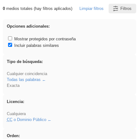
0
medios totales (hay filtros aplicados)
Limpiar filtros
Filtros
Resultados de: acanalado
Opciones adicionales:
Mostrar protegidos por contraseña
Incluir palabras similares
Tipo de búsqueda:
Cualquier coincidencia
Todas las palabras
Exacta
Licencia:
Cualquiera
CC
o Dominio Público
Orden: