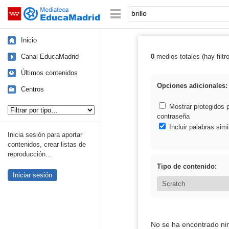
Mediateca de EducaMadrid
Saltar navegación
Palabra o frase:
Inicio
Canal EducaMadrid
0
medios totales (hay filtr
Resultados de: b
Últimos contenidos
Opciones adicionales:
Centros
Tipo de contenido:
Mostrar protegidos 
contraseña
Incluir palabras simi
Inicia sesión para aportar
contenidos, crear listas de
reproducción...
Tipo de contenido:
Iniciar sesión
No se ha encontrado ni