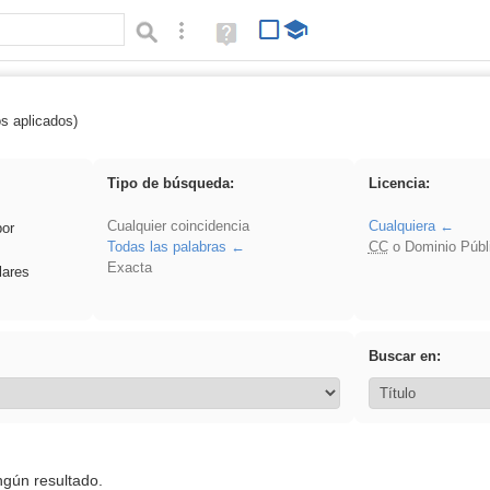
Búsqueda avanzada
Ayuda
(en
ventana
nueva)
os aplicados)
rillo
Tipo de búsqueda:
Licencia:
Cualquier coincidencia
Cualquiera
por
Todas las palabras
CC
o Dominio Públ
Exacta
lares
Buscar en:
ngún resultado.