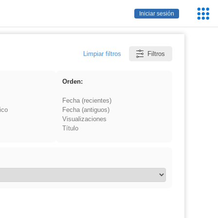
Servic
Iniciar sesión
Educa
Limpiar filtros
Filtros
Orden:
Fecha (recientes)
ico
Fecha (antiguos)
Visualizaciones
Título