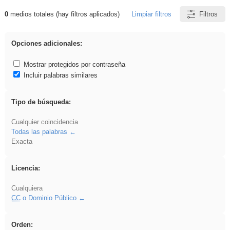
0
medios totales (hay filtros aplicados)
Limpiar filtros
Filtros
Resultados de: brillo
Opciones adicionales:
Mostrar protegidos por contraseña
Incluir palabras similares
Tipo de búsqueda:
Cualquier coincidencia
Todas las palabras
Exacta
Licencia:
Cualquiera
CC
o Dominio Público
Orden: