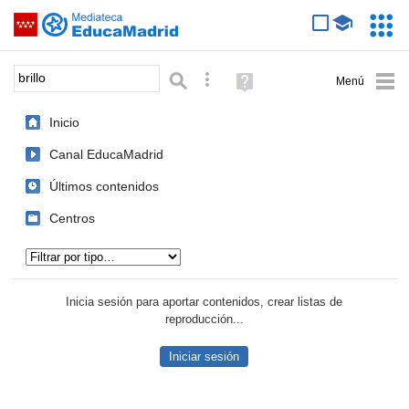
Mediateca de EducaMadrid
Saltar navegación
Servic
Educa
Palabra o frase:
Búsqueda avanzada
Ayuda
(en
ventana
Inicio
nueva)
Canal EducaMadrid
Últimos contenidos
Centros
Tipo de contenido:
Inicia sesión para aportar contenidos, crear listas de
reproducción...
Iniciar sesión