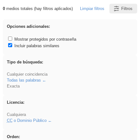
0
medios totales (hay filtros aplicados)
Limpiar filtros
Filtros
Resultados de: brillo
Opciones adicionales:
Mostrar protegidos por contraseña
Incluir palabras similares
Tipo de búsqueda:
Cualquier coincidencia
Todas las palabras
Exacta
Licencia:
Cualquiera
CC
o Dominio Público
Orden: