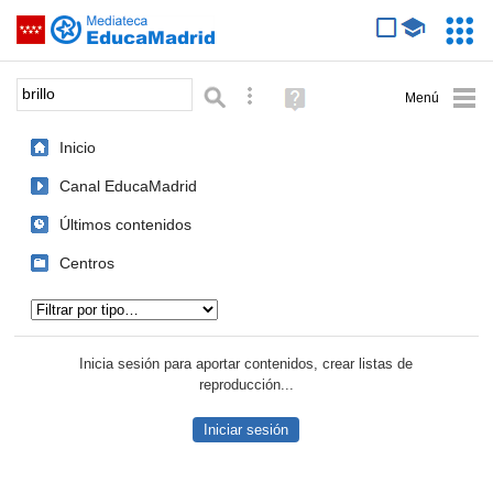
Mediateca de EducaMadrid
Saltar navegación
Servic
Educa
Palabra o frase:
Búsqueda avanzada
Ayuda
(en
ventana
Inicio
nueva)
Canal EducaMadrid
Últimos contenidos
Centros
Tipo de contenido:
Inicia sesión para aportar contenidos, crear listas de
reproducción...
Iniciar sesión