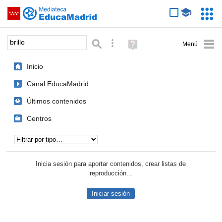
Mediateca de EducaMadrid
Saltar navegación
Servic
Educa
Palabra o frase:
Búsqueda avanzada
Ayuda
(en
ventana
Inicio
nueva)
Canal EducaMadrid
Últimos contenidos
Centros
Tipo de contenido:
Inicia sesión para aportar contenidos, crear listas de
reproducción...
Iniciar sesión