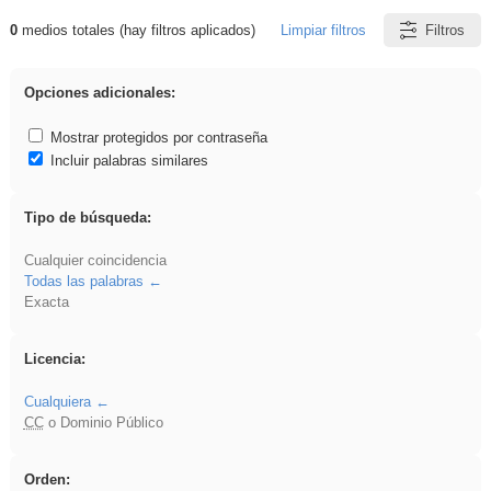
0
medios totales (hay filtros aplicados)
Limpiar filtros
Filtros
Resultados de: brillo
Opciones adicionales:
Mostrar protegidos por contraseña
Incluir palabras similares
Tipo de búsqueda:
Cualquier coincidencia
Todas las palabras
Exacta
Licencia:
Cualquiera
CC
o Dominio Público
Orden: