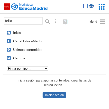
Mediateca de EducaMadrid
Saltar navegación
Servic
Educa
Palabra o frase:
Búsqueda avanzada
Ayuda
(en
ventana
Inicio
nueva)
Canal EducaMadrid
Últimos contenidos
Centros
Tipo de contenido:
Inicia sesión para aportar contenidos, crear listas de
reproducción...
Iniciar sesión