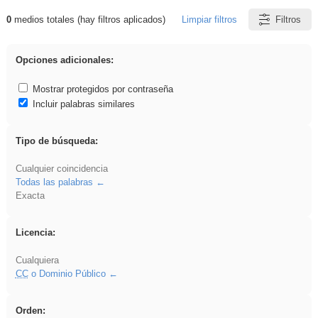
0
medios totales (hay filtros aplicados)
Limpiar filtros
Filtros
Resultados de: brillo
Opciones adicionales:
Mostrar protegidos por contraseña
Incluir palabras similares
Tipo de búsqueda:
Cualquier coincidencia
Todas las palabras
Exacta
Licencia:
Cualquiera
CC
o Dominio Público
Orden: