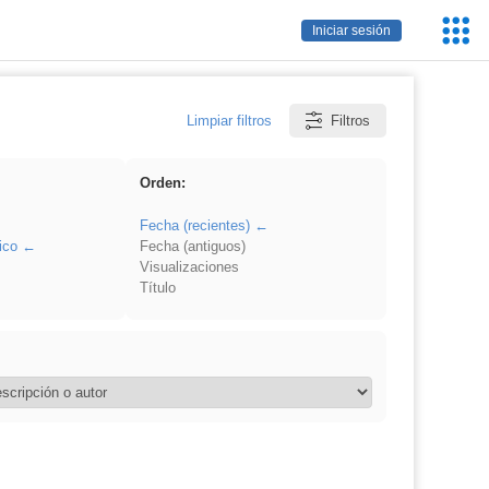
Servic
Iniciar sesión
Educa
Limpiar filtros
Filtros
Orden:
Fecha (recientes)
ico
Fecha (antiguos)
Visualizaciones
Título