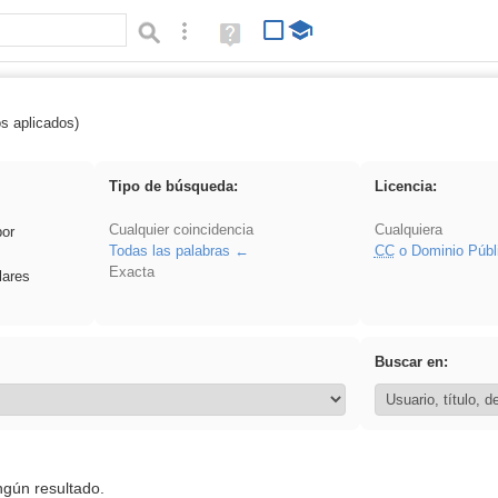
Búsqueda avanzada
Ayuda
(en
ventana
nueva)
os aplicados)
rillo
Tipo de búsqueda:
Licencia:
Cualquier coincidencia
Cualquiera
por
Todas las palabras
CC
o Dominio Públ
Exacta
lares
Buscar en:
ngún resultado.