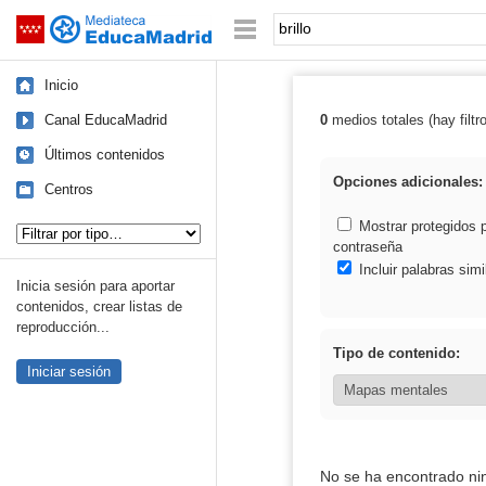
Mediateca de EducaMadrid
Saltar navegación
Palabra o frase:
Inicio
Canal EducaMadrid
0
medios totales (hay filtr
Resultados de: b
Últimos contenidos
Opciones adicionales:
Centros
Tipo de contenido:
Mostrar protegidos 
contraseña
Incluir palabras simi
Inicia sesión para aportar
contenidos, crear listas de
reproducción...
Tipo de contenido:
Iniciar sesión
No se ha encontrado ni