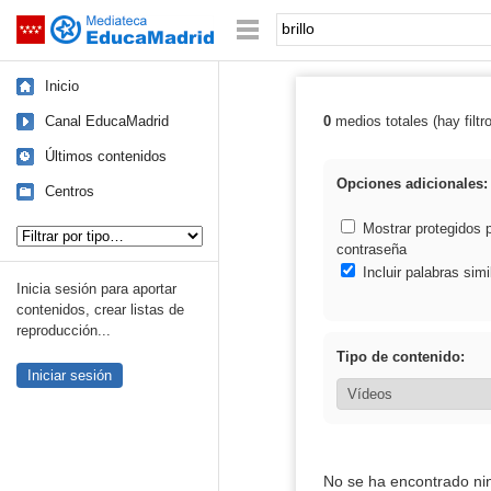
Mediateca de EducaMadrid
Saltar navegación
Palabra o frase:
Inicio
Canal EducaMadrid
0
medios totales (hay filtr
Resultados de: b
Últimos contenidos
Opciones adicionales:
Centros
Tipo de contenido:
Mostrar protegidos 
contraseña
Incluir palabras simi
Inicia sesión para aportar
contenidos, crear listas de
reproducción...
Tipo de contenido:
Iniciar sesión
No se ha encontrado ni