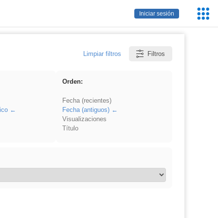
Servic
Iniciar sesión
Educa
Limpiar filtros
Filtros
Orden:
Fecha (recientes)
ico
Fecha (antiguos)
Visualizaciones
Título