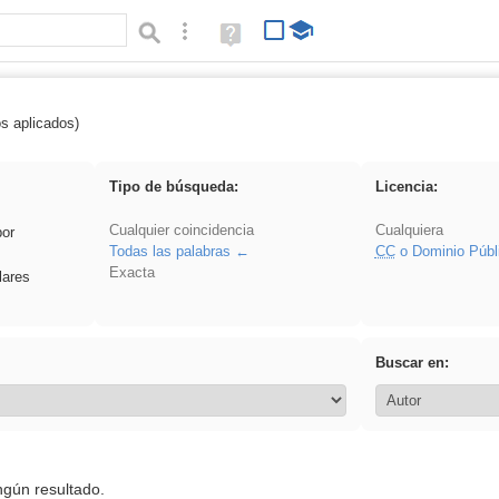
Búsqueda avanzada
Ayuda
(en
ventana
nueva)
os aplicados)
rillo
Tipo de búsqueda:
Licencia:
Cualquier coincidencia
Cualquiera
por
Todas las palabras
CC
o Dominio Públ
Exacta
lares
Buscar en:
ngún resultado.