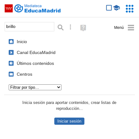
Mediateca de EducaMadrid
Saltar navegación
Servic
Educa
Palabra o frase:
Búsqueda avanzada
Ayuda
(en
ventana
Inicio
nueva)
Canal EducaMadrid
Últimos contenidos
Centros
Tipo de contenido:
Inicia sesión para aportar contenidos, crear listas de
reproducción...
Iniciar sesión