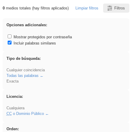
0
medios totales (hay filtros aplicados)
Limpiar filtros
Filtros
Resultados de: brillo
Opciones adicionales:
Mostrar protegidos por contraseña
Incluir palabras similares
Tipo de búsqueda:
Cualquier coincidencia
Todas las palabras
Exacta
Licencia:
Cualquiera
CC
o Dominio Público
Orden: