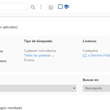
Búsqueda avanzada
Ayuda
(en
ventana
nueva)
os aplicados)
rillo
Tipo de búsqueda:
Licencia:
Cualquier coincidencia
Cualquiera
por
Todas las palabras
CC
o Dominio Públ
Exacta
lares
Buscar en:
ngún resultado.