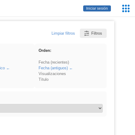
Servic
Iniciar sesión
Educa
Limpiar filtros
Filtros
Orden:
Fecha (recientes)
ico
Fecha (antiguos)
Visualizaciones
Título