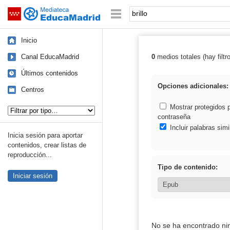
Mediateca de EducaMadrid
Saltar navegación
Palabra o frase:
Inicio
Canal EducaMadrid
0
medios totales (hay filtr
Resultados de: b
Últimos contenidos
Opciones adicionales:
Centros
Tipo de contenido:
Mostrar protegidos 
contraseña
Incluir palabras simi
Inicia sesión para aportar
contenidos, crear listas de
reproducción...
Tipo de contenido:
Iniciar sesión
No se ha encontrado ni