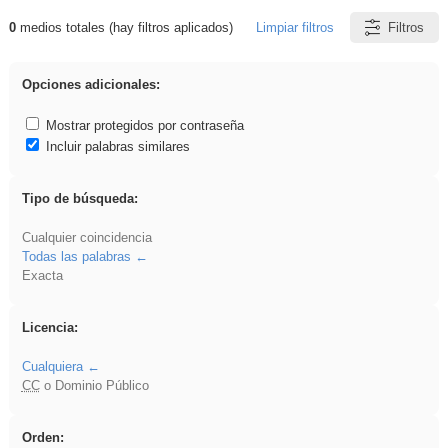
0
medios totales (hay filtros aplicados)
Limpiar filtros
Filtros
Resultados de: brillo
Opciones adicionales:
Mostrar protegidos por contraseña
Incluir palabras similares
Tipo de búsqueda:
Cualquier coincidencia
Todas las palabras
Exacta
Licencia:
Cualquiera
CC
o Dominio Público
Orden: