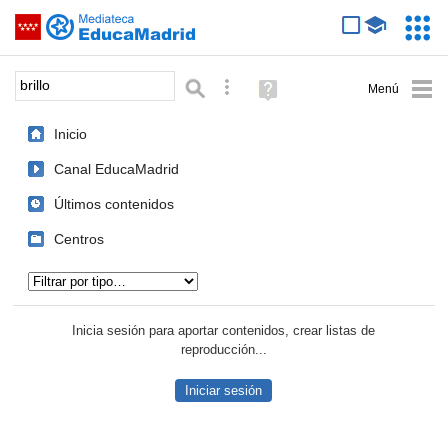
Mediateca de EducaMadrid
Saltar navegación
Servic
Educa
Palabra o frase:
Búsqueda avanzada
Ayuda
(en
ventana
Inicio
nueva)
Canal EducaMadrid
Últimos contenidos
Centros
Tipo de contenido:
Inicia sesión para aportar contenidos, crear listas de
reproducción...
Iniciar sesión