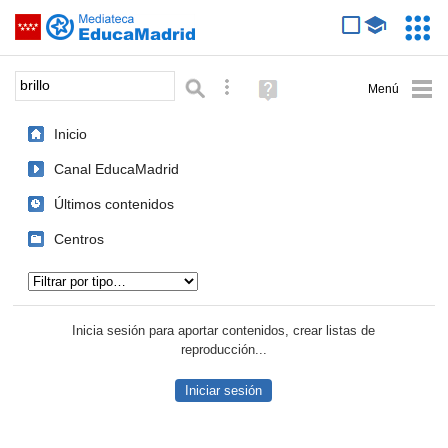
Mediateca de EducaMadrid
Saltar navegación
Servic
Educa
Palabra o frase:
Búsqueda avanzada
Ayuda
(en
ventana
Inicio
nueva)
Canal EducaMadrid
Últimos contenidos
Centros
Tipo de contenido:
Inicia sesión para aportar contenidos, crear listas de
reproducción...
Iniciar sesión