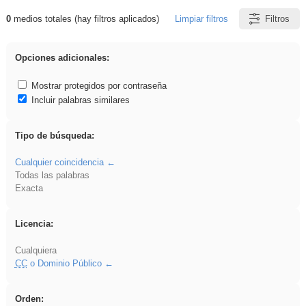
0
medios totales (hay filtros aplicados)
Limpiar filtros
Filtros
Resultados de: brillo
Opciones adicionales:
Mostrar protegidos por contraseña
Incluir palabras similares
Tipo de búsqueda:
Cualquier coincidencia
Todas las palabras
Exacta
Licencia:
Cualquiera
CC
o Dominio Público
Orden: