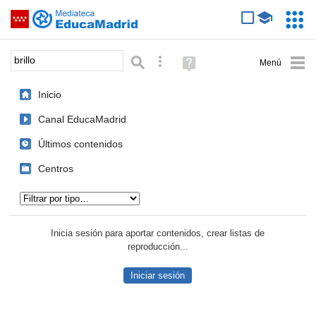
Mediateca de EducaMadrid
Saltar navegación
Servic
Educa
Palabra o frase:
Búsqueda avanzada
Ayuda
(en
ventana
Inicio
nueva)
Canal EducaMadrid
Últimos contenidos
Centros
Tipo de contenido:
Inicia sesión para aportar contenidos, crear listas de
reproducción...
Iniciar sesión