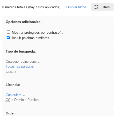
0
medios totales (hay filtros aplicados)
Limpiar filtros
Filtros
Resultados de: brillo
Opciones adicionales:
Mostrar protegidos por contraseña
Incluir palabras similares
Tipo de búsqueda:
Cualquier coincidencia
Todas las palabras
Exacta
Licencia:
Cualquiera
CC
o Dominio Público
Orden: