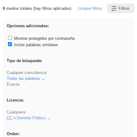
0
medios totales (hay filtros aplicados)
Limpiar filtros
Filtros
Resultados de: brillo
Opciones adicionales:
Mostrar protegidos por contraseña
Incluir palabras similares
Tipo de búsqueda:
Cualquier coincidencia
Todas las palabras
Exacta
Licencia:
Cualquiera
CC
o Dominio Público
Orden: