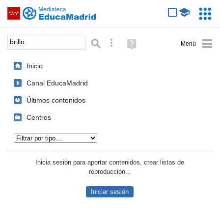
Mediateca de EducaMadrid
Saltar navegación
Servic
Educa
Palabra o frase:
Búsqueda avanzada
Ayuda
(en
ventana
Inicio
nueva)
Canal EducaMadrid
Últimos contenidos
Centros
Tipo de contenido:
Inicia sesión para aportar contenidos, crear listas de
reproducción...
Iniciar sesión