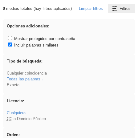
0
medios totales (hay filtros aplicados)
Limpiar filtros
Filtros
Resultados de: brillo
Opciones adicionales:
Mostrar protegidos por contraseña
Incluir palabras similares
Tipo de búsqueda:
Cualquier coincidencia
Todas las palabras
Exacta
Licencia:
Cualquiera
CC
o Dominio Público
Orden: