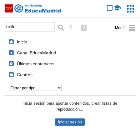
Mediateca de EducaMadrid
Saltar navegación
Servic
Educa
Palabra o frase:
Búsqueda avanzada
Ayuda
(en
ventana
Inicio
nueva)
Canal EducaMadrid
Últimos contenidos
Centros
Tipo de contenido:
Inicia sesión para aportar contenidos, crear listas de
reproducción...
Iniciar sesión