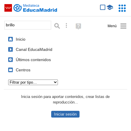
Mediateca de EducaMadrid
Saltar navegación
Servic
Educa
Palabra o frase:
Búsqueda avanzada
Ayuda
(en
ventana
Inicio
nueva)
Canal EducaMadrid
Últimos contenidos
Centros
Tipo de contenido:
Inicia sesión para aportar contenidos, crear listas de
reproducción...
Iniciar sesión