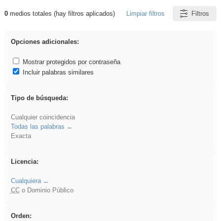
0
medios totales (hay filtros aplicados)
Limpiar filtros
Filtros
Resultados de: brillo
Opciones adicionales:
Mostrar protegidos por contraseña
Incluir palabras similares
Tipo de búsqueda:
Cualquier coincidencia
Todas las palabras
Exacta
Licencia:
Cualquiera
CC
o Dominio Público
Orden: