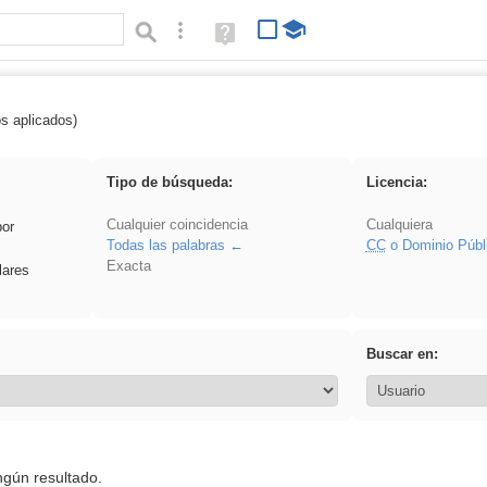
Búsqueda avanzada
Ayuda
(en
ventana
nueva)
os aplicados)
rillo
Tipo de búsqueda:
Licencia:
Cualquier coincidencia
Cualquiera
por
Todas las palabras
CC
o Dominio Públ
Exacta
lares
Buscar en:
ngún resultado.