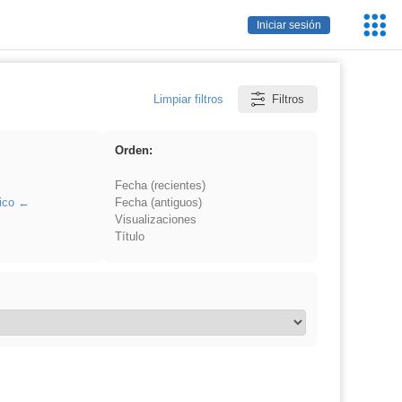
Servic
Iniciar sesión
Educa
Limpiar filtros
Filtros
Orden:
Fecha (recientes)
ico
Fecha (antiguos)
Visualizaciones
Título