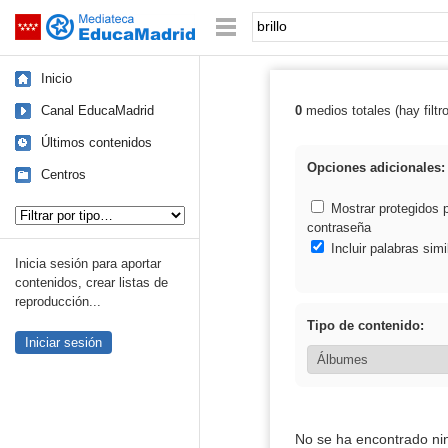
Mediateca de EducaMadrid
Saltar navegación
Palabra o frase:
Inicio
Canal EducaMadrid
0
medios totales (hay filtr
Resultados de: b
Últimos contenidos
Opciones adicionales:
Centros
Tipo de contenido:
Mostrar protegidos 
contraseña
Incluir palabras simi
Inicia sesión para aportar
contenidos, crear listas de
reproducción...
Tipo de contenido:
Iniciar sesión
No se ha encontrado ni