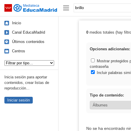
Mediateca de EducaMadrid
Saltar navegación
Palabra o frase:
Inicio
Canal EducaMadrid
0
medios totales (hay filtr
Resultados de: b
Últimos contenidos
Opciones adicionales:
Centros
Tipo de contenido:
Mostrar protegidos 
contraseña
Incluir palabras simi
Inicia sesión para aportar
contenidos, crear listas de
reproducción...
Tipo de contenido:
Iniciar sesión
No se ha encontrado ni