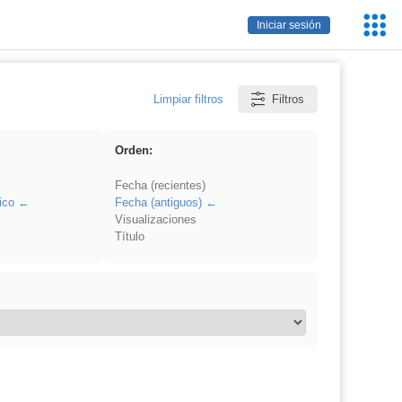
Servic
Iniciar sesión
Educa
Limpiar filtros
Filtros
Orden:
Fecha (recientes)
ico
Fecha (antiguos)
Visualizaciones
Título