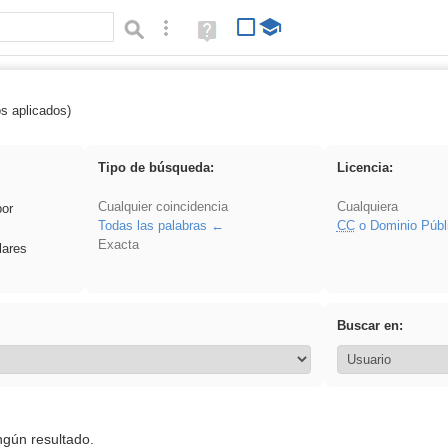
Búsqueda avanzada
Ayuda
(en
ventana
nueva)
os aplicados)
rillo
Tipo de búsqueda:
Licencia:
Cualquier coincidencia
Cualquiera
por
Todas las palabras
CC
o Dominio Públ
Exacta
lares
Buscar en:
ngún resultado.