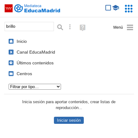
Mediateca de EducaMadrid
Saltar navegación
Servic
Educa
Palabra o frase:
Búsqueda avanzada
Ayuda
(en
ventana
Inicio
nueva)
Canal EducaMadrid
Últimos contenidos
Centros
Tipo de contenido:
Inicia sesión para aportar contenidos, crear listas de
reproducción...
Iniciar sesión