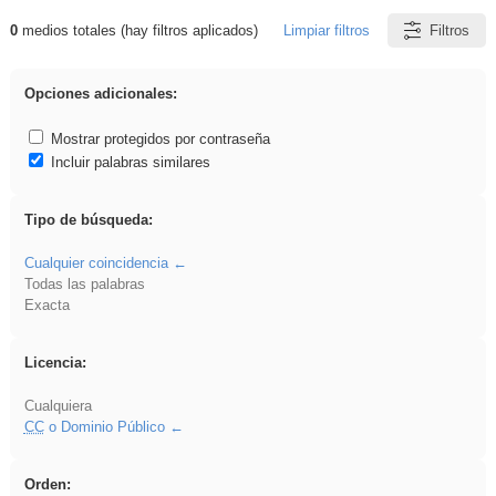
0
medios totales (hay filtros aplicados)
Limpiar filtros
Filtros
Resultados de: brillo
Opciones adicionales:
Mostrar protegidos por contraseña
Incluir palabras similares
Tipo de búsqueda:
Cualquier coincidencia
Todas las palabras
Exacta
Licencia:
Cualquiera
CC
o Dominio Público
Orden: